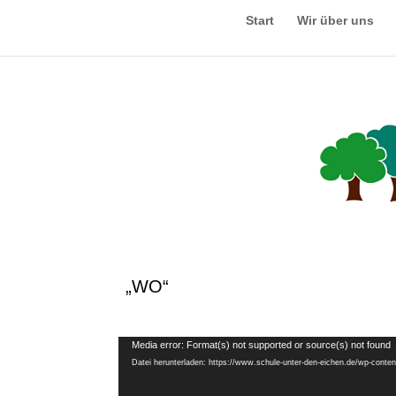
Start
Wir über uns
„WO“
Video-
Media error: Format(s) not supported or source(s) not found
Datei herunterladen: https://www.schule-unter-den-eichen.de/wp-cont
Player