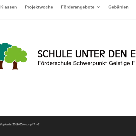
Klassen
Projektwoche
Förderangebote
Gebärden
ent/uploads/2019/05/wo.mp4?_=2