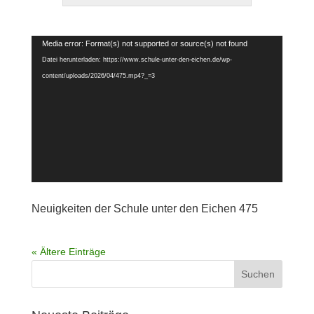
Video-
Media error: Format(s) not supported or source(s) not found
Player
Datei herunterladen: https://www.schule-unter-den-eichen.de/wp-
content/uploads/2026/04/475.mp4?_=3
Neuigkeiten der Schule unter den Eichen 475
« Ältere Einträge