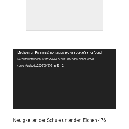
Video-
Media error: Format(s) not supported or source(s) not found
Player
Datei herunterladen: https://www.schule-unter-den-eichen.de/wp-
content/uploads/2026/06/576.mp4?_=2
Neuigkeiten der Schule unter den Eichen 476